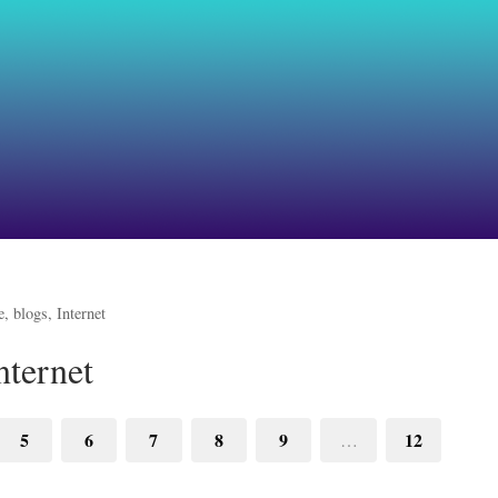
, blogs, Internet
nternet
5
6
7
8
9
12
…