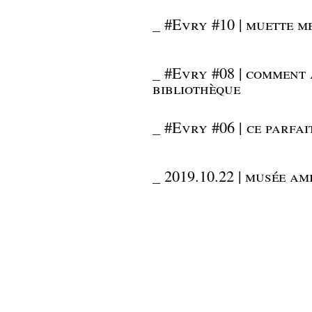
_
#Evry #10 | muette m
_
#Evry #08 | comment 
bibliothèque
_
#Evry #06 | ce parfai
_
2019.10.22 | musée a