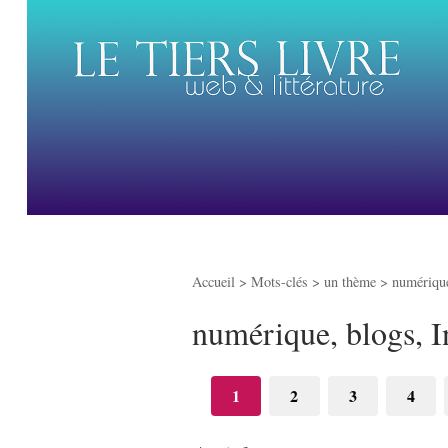
Accueil
> Mots-clés > un thème >
numérique
numérique, blogs, I
1
2
3
4