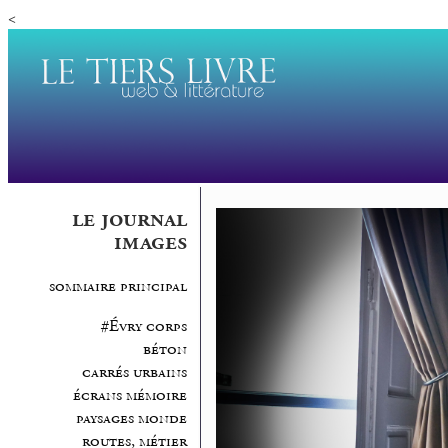
<
le journal
images
sommaire principal
#Évry corps
béton
carrés urbains
écrans mémoire
paysages monde
routes, métier