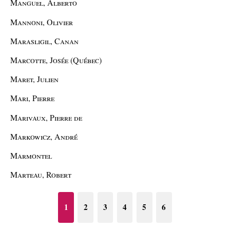
Manguel, Alberto
Mannoni, Olivier
Marasligil, Canan
Marcotte, Josée (Québec)
Maret, Julien
Mari, Pierre
Marivaux, Pierre de
Markowicz, André
Marmontel
Marteau, Robert
1
2
3
4
5
6