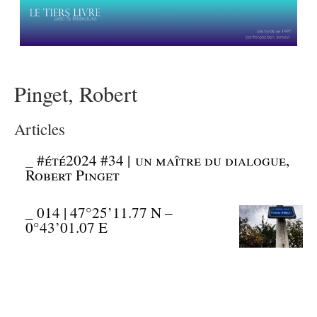
Pinget, Robert
Articles
_
#été2024 #34 | un maître du dialogue,
Robert Pinget
_
014 | 47°25’11.77 N –
0°43’01.07 E