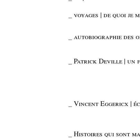
_
voyages | de quoi je
_
autobiographie des ob
_
Patrick Deville | un
_
Vincent Eggericx | éc
_
Histoires qui sont m