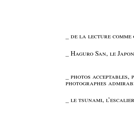
_
de la lecture comme 
_
Haguro San, le Japo
_
photos acceptables, 
photographes admirabl
_
le tsunami, l’escalie