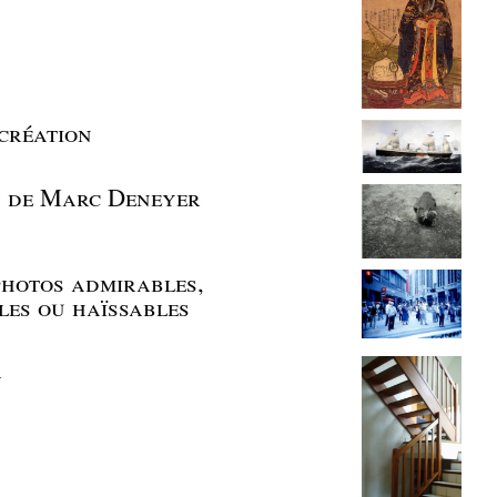
création
n de Marc Deneyer
photos admirables,
es ou haïssables
r