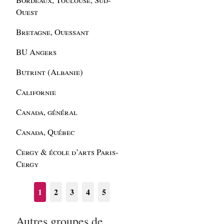
Ouest
Bretagne, Ouessant
BU Angers
Butrint (Albanie)
Californie
Canada, général
Canada, Québec
Cergy & école d’arts Paris-
Cergy
1
2
3
4
5
Autres groupes de