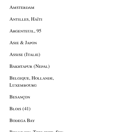
Amsterdam
Antilles, Haïti
Argenteuil, 95
Asie & Japon
Assise (Italie)
Bakhtapur (Nepal)
Belgique, Hollande,
Luxembourg
Besançon
Blois (41)
Bodega Bay
Bordeaux, Toulouse, Sud-