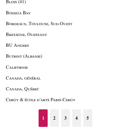
Blois (41)
Bodega Bay
Bordeaux, Toulouse, Sud-Ouest
Bretagne, Ouessant
BU Angers
Butrint (Albanie)
Californie
Canada, général
Canada, Québec
Cergy & école d’arts Paris-Cergy
1
2
3
4
5