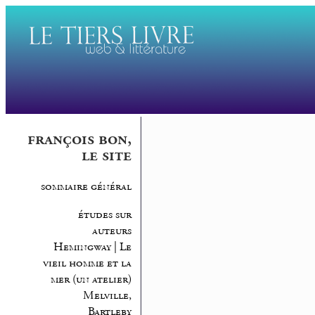
françois bon,
le site
sommaire général
études sur
auteurs
Hemingway | Le
vieil homme et la
mer (un atelier)
Melville,
Bartleby