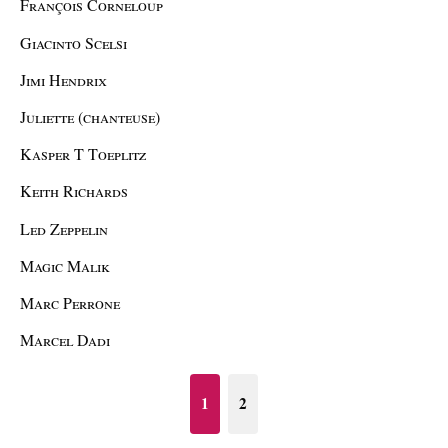
François Corneloup
Giacinto Scelsi
Jimi Hendrix
Juliette (chanteuse)
Kasper T Toeplitz
Keith Richards
Led Zeppelin
Magic Malik
Marc Perrone
Marcel Dadi
1
2