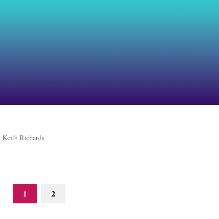
>
Keith Richards
1
2