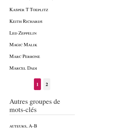
Kasper T Toeplitz
Keith Richards
Led Zeppelin
Magic Malik
Marc Perrone
Marcel Dadi
1
2
Autres groupes de
mots-clés
auteurs, A-B