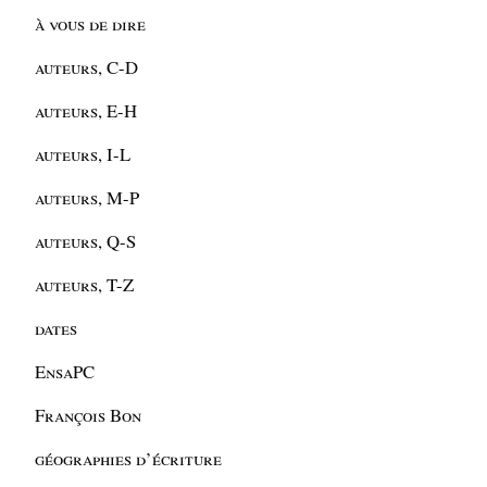
à vous de dire
auteurs, C-D
auteurs, E-H
auteurs, I-L
auteurs, M-P
auteurs, Q-S
auteurs, T-Z
dates
EnsaPC
François Bon
géographies d’écriture