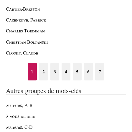
Cartier-Bresson
Cazeneuve, Fabrice
Charles Tordjman
Christian Boltanski
Closky, Claude
1
2
3
4
5
6
7
Autres groupes de mots-clés
auteurs, A-B
à vous de dire
auteurs, C-D