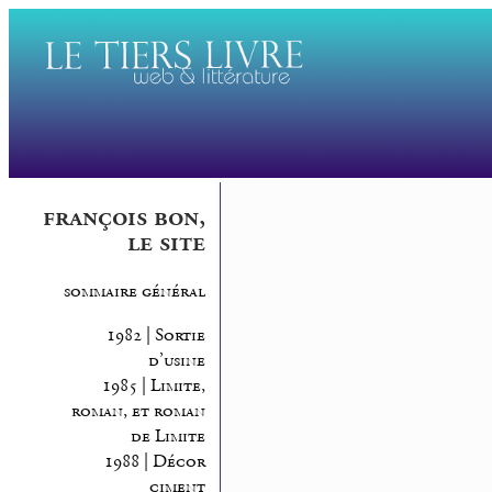
françois bon,
le site
sommaire général
1982 | Sortie
d’usine
1985 | Limite,
roman, et roman
de Limite
1988 | Décor
ciment