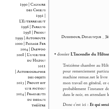
1990 | Calvaire
des Chiens
1991 |
L’Enterrement
1996 | Parking
1998 | Prison
Dussidour, Dominique
_
J
1999 | Autoroute
2000 | Paysage Fer
2004 | Daewoo
• dossier
L’Incendie du Hilto
2008 | L’incendie
du Hilton
Treizième chambre au Hilto
2011
pour remerciement particul
| Autobiographie
machine remue.net le livre p
des objets
mon travail en général, ce q
2013 | Proust est
une fiction
probablement l’instance d
2014 | Fragments
dans le noir, en attendant 
du dedans
Donc c’est ici :
Et qui serai
théâtre