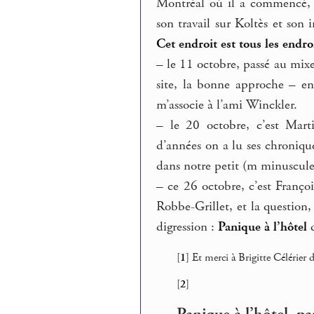
Montréal où il a commencé, a
son travail sur Koltès et son 
Cet endroit est tous les endro
–
le 11 octobre, passé au mi
site, la bonne approche – en
m’associe à l’ami Winckler.
–
le 20 octobre, c’est Mart
d’années on a lu ses chronique
dans notre petit (m minuscule
–
ce 26 octobre, c’est François
Robbe-Grillet, et la question,
digression :
Panique à l’hôtel
d
[
1
]
Et merci à Brigitte Célérier 
[
2
]