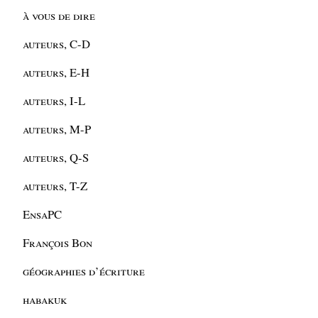
à vous de dire
auteurs, C-D
auteurs, E-H
auteurs, I-L
auteurs, M-P
auteurs, Q-S
auteurs, T-Z
EnsaPC
François Bon
géographies d’écriture
habakuk