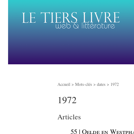
Accueil
> Mots-clés > dates >
1972
1972
Articles
_
55 | Oelde en Westph