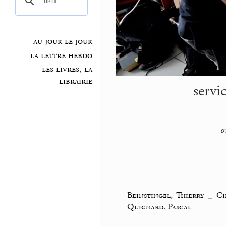
au jour le jour
la lettre hebdo
les livres, la
librairie
servi
o
Beinstingel, Thierry
_
Ci
Quignard, Pascal