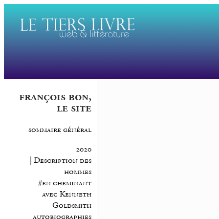
françois bon,
le site
sommaire général
2020
| Description des
hommes
#en cheminant
avec Kenneth
Goldsmith
autobiographies