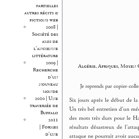
partielles
autres récits &
fictions web
2008 |
Société des
amis de
l’ancienne
littérature
2009 |
Algérie, Afriques, Moyen
Recherche
d’un
nouveau
Je reprends par copier-colle
monde
2010 | Une
Six jours après le début de l
traversée de
Un très bel entretien d’un mé
Buffalo
des mots très durs pour le Ha
2011
résultats désastreux de l’at
| Formes
d’une
attaque ne pourrait avoir aucun