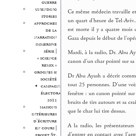
guerre
unending
Ce même médecin travaille et 
stories
un quart d’heure de Tel-Aviv.
approches
est morte il y a quatre mois d
de la
narration
Gaza depuis le début de l’opér
immersive
série |
Mardi, à la radio, Dr. Abu Aya
« science
canon d’un char pointé sur sa
remix »
grognes &
Dr Abu Ayash a décrit comment
société
tout 25 personnes. D’une voix é
campagne
électorale
fenêtre : un canon pointé sur l
2012
bruits de tirs autours et sa c
maisons
que le char lui tire dessus.
intérieures
d’écriture
A la radio, les présentateurs
en cours |
d’entrer en contact avec l’a
projet St.