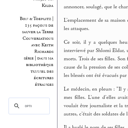
Kilda
annoncer, soulagé, que le char 
Bon & Toeplitz |
L’emplacement de sa maison éta
135 façons de
les attaques.
sauver la Terre
Conversations
Ce soir, il y a quelques heur
avec Keith
interviewé par Shlomi Eldar, u
Richards
série | dans ma
morts. Trois de ses filles. Son
bibliothèque
cause de la pression de ses co
tunnel des
les blessés ont été évacués par
écritures
étranges
Le médecin, en pleurs : "Il y 
mes filles. L’une d’elles avai
voulait être journaliste et la 
autres, c’était des soldates de 
Il a hurlé le nom de ses filles.