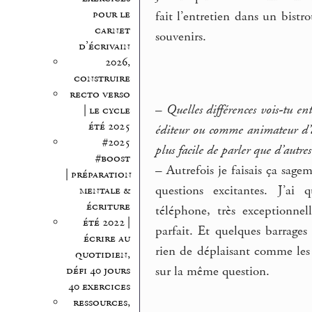
pour le
fait l’entretien dans un bistro
carnet
souvenirs.
d’écrivain
2026,
construire
recto verso
–
Quelles différences vois-tu e
| le cycle
été 2025
éditeur ou comme animateur d’ate
#2025
plus facile de parler que d’autres
#boost
–
Autrefois je faisais ça sagem
| préparation
questions excitantes. J’ai 
mentale &
écriture
téléphone, très exceptionnel
été 2022 |
parfait. Et quelques barrage
écrire au
rien de déplaisant comme les 
quotidien,
sur la même question.
défi 40 jours
40 exercices
ressources,