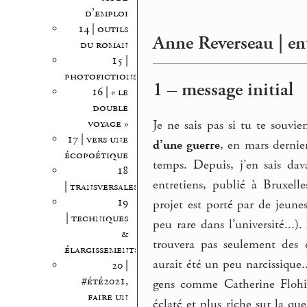
d’emploi
14 | outils
Anne Reverseau | ent
du roman
15 |
photofictions
1 – message initial
16 | « le
double
voyage »
Je ne sais pas si tu te souv
17 | vers une
d’une guerre
, en mars dernie
écopoétique
temps. Depuis, j’en sais dava
18
entretiens, publié à Bruxell
| transversales
19
projet est porté par de jeune
| techniques
peu rare dans l’université...)
&
trouvera pas seulement des e
élargissements
aurait été un peu narcissique..
20 |
#été2021,
gens comme Catherine Flohi
faire un
éclaté et plus riche sur la que