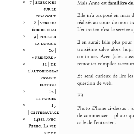
7 | exercices
Mais Anne est
familière d
sur le
Elle m’a proposé en mars 
dialogue
réalisés au cours de mon tr
8 | vers un
L’entretien c’est le service 
écrire-film
9 | pousser
Il en aurait fallu plus pou
la langue
troisième salve alors hop
10 |
continuer. Avec (c’est auss
« prendre »
remonter compiler raccourcir
11 | de
l’autobiographie
Et serai curieux de lire le
comme
question de web.
fiction
12 |
FB
enfances
13
Photo iPhone ci-dessus : jo
| gestes&usages
de commencer – photo qui 
14bis, avec
celle de l’entretien.
Perec, La vie
mode