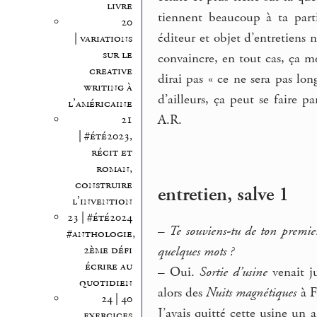
livre
tiennent beaucoup à ta parti
20
éditeur et objet d’entretiens n
| variations
sur le
convaincre, en tout cas, ça me
creative
dirai pas « ce ne sera pas lo
writing à
d’ailleurs, ça peut se faire p
l’américaine
A.R.
21
| #été2023,
récit et
roman,
construire
entretien, salve 1
l’invention
23 | #été2024
–
Te souviens-tu de ton premier
#anthologie,
2ème défi
quelques mots ?
écrire au
–
Oui.
Sortie d’usine
venait j
quotidien
alors des
Nuits magnétiques
à F
24 | 40
J’avais quitté cette usine un 
exercices