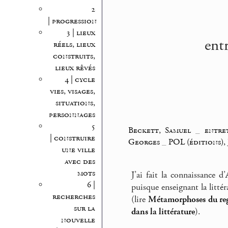
2
| progression
3 | lieux
entr
réels, lieux
construits,
lieux rêvés
4 | cycle
vies, visages,
situations,
personnages
5
Beckett, Samuel
_
entre
| construire
Georges
_
POL (éditions),
une ville
avec des
mots
J’ai fait la connaissance 
6 |
puisque enseignant la litté
recherches
(lire
Métamorphoses du reg
sur la
dans la littérature
).
nouvelle