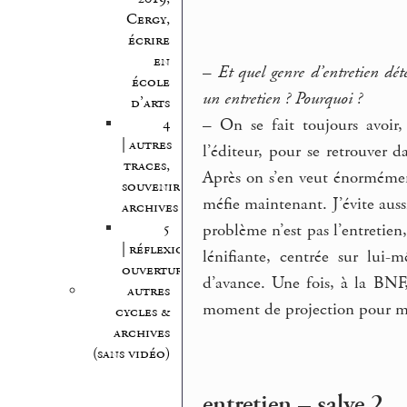
Cergy,
écrire
en
–
Et quel genre d’entretien déte
école
un entretien ? Pourquoi ?
d’arts
–
On se fait toujours avoir, 
4
| autres
l’éditeur, pour se retrouver 
traces,
Après on s’en veut énormémen
souvenirs,
méfie maintenant. J’évite auss
archives
5
problème n’est pas l’entretien,
| réflexion,
lénifiante, centrée sur lui
ouvertures
d’avance. Une fois, à la BNF,
autres
moment de projection pour me
cycles &
archives
(sans vidéo)
entretien – salve 2