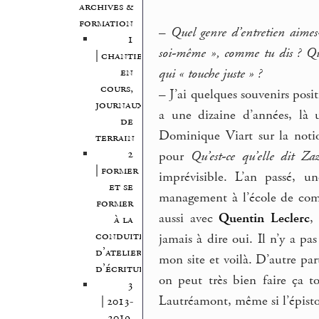
archives &
formation
–
Quel genre d’entretien aimes
1
soi-même », comme tu dis ? Qu’e
| chantiers
en
qui « touche juste » ?
cours,
–
J’ai quelques souvenirs posi
journaux
a une dizaine d’années, là 
de
Dominique Viart sur la noti
terrain
2
pour
Qu’est-ce qu’elle dit Zaz
| former
imprévisible. L’an passé, 
et se
management à l’école de com
former
aussi avec
Quentin Leclerc
,
à la
conduite
jamais à dire oui. Il n’y a pas
d’atelier
mon site et voilà. D’autre par
d’écriture
on peut très bien faire ça t
3
Lautréamont, même si l’épistol
| 2013-
2019,