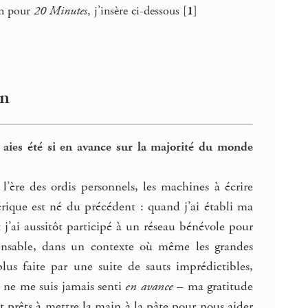
in pour
20 Minutes
, j’insère ci-dessous
[
1
]
on
 aies été si en avance sur la majorité du monde
’ère des ordis personnels, les machines à écrire
rique est né du précédent : quand j’ai établi ma
 j’ai aussitôt participé à un réseau bénévole pour
pensable, dans un contexte où même les grandes
lus faite par une suite de sauts imprédictibles,
e ne me suis jamais senti
en avance
– ma gratitude
nt prêts à mettre la main à la pâte pour nous aider