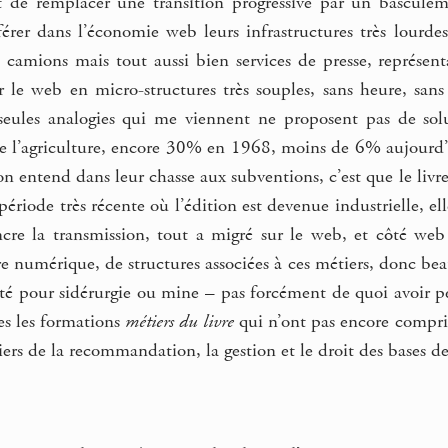
t de remplacer une transition progressive par un basculeme
érer dans l’économie web leurs infrastructures très lourdes
s, camions mais tout aussi bien services de presse, représent
ur le web en micro-structures très souples, sans heure, san
 seules analogies qui me viennent ne proposent pas de so
e l’agriculture, encore 30% en 1968, moins de 6% aujourd’hu
’on entend dans leur chasse aux subventions, c’est que le liv
période très récente où l’édition est devenue industrielle, el
ancre la transmission, tout a migré sur le web, et côté we
vre numérique, de structures associées à ces métiers, donc 
isté pour sidérurgie ou mine – pas forcément de quoi avoir 
es les formations
métiers du livre
qui n’ont pas encore compris 
iers de la recommandation, la gestion et le droit des bases de 