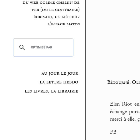
du web comme chemin de
fer (ou le contraire)
écrivain, un métier ?
l’espace matos
au jour le jour
la lettre hebdo
Bétourné, Oli
les livres, la librairie
Elen Riot ens
échange porta
merci à elle,
FB