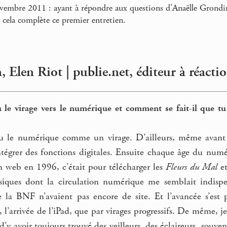
vembre 2011 : ayant à répondre aux questions d’Anaëlle Grond
 cela complète ce premier entretien.
 Elen Riot | publie.net, éditeur à réacti
le virage vers le numérique et comment se fait-il que tu
çu le numérique comme un virage. D’ailleurs, même avant l
égrer des fonctions digitales. Ensuite chaque âge du numé
 web en 1996, c’était pour télécharger les
Fleurs du Mal
et
ssiques dont la circulation numérique me semblait indis
 la BNF n’avaient pas encore de site. Et l’avancée s’est p
, l’arrivée de l’iPad, que par virages progressifs. De même, j
 d’y avoir toujours trouvé des veilleurs, des éclaireurs, souve