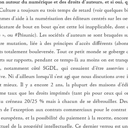
ion autour du numérique et des droits d’auteurs, et si oui, q
Culture a toujours eu trois temps de retard (voir quelques 
mes d’aide à la numérisation des éditeurs centrés sur les oe
ricature de bout en bout qu’est cette loi inapplicable, dont 
 », ou #Prisunic). Les sociétés d’auteurs se sont braquées 
re mutation, liée à des principes d’accès différents (ab
ts totalement bouleversée. Tout ce petit monde se goberge de
rts sur rapports, pendant ce temps-là au moins on est tranq
ns, notamment côté SGDL, qui cessaient d’être asservies 
ive. Ni d’ailleurs lorsqu’il s’est agi que nous discutions av
nt mieux. Il y a encore 2 ans, la plupart des maisons d’édi
 taux que les droits imprimés (tant pis pour ceux qui ont
du créneau 20/25 % mais à chacun de se débrouiller. Deux
 fin de l’exception aux contrats commerciaux pour le contra
s européens, et la possibilité du paiement à la recette, enco
 actuel de la propriété intellectuelle. Ce dernier verrou est