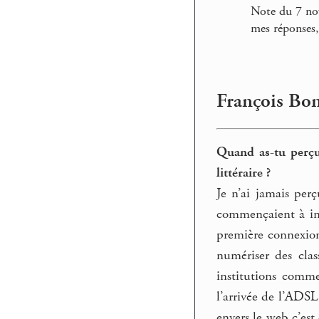
Note du 7 no
mes réponses,
François Bon,
Quand as-tu perçu 
littéraire ?
Je n’ai jamais per
commençaient à int
première connexion
numériser des cla
institutions comme
l’arrivée de l’ADSL
envers le web c’est