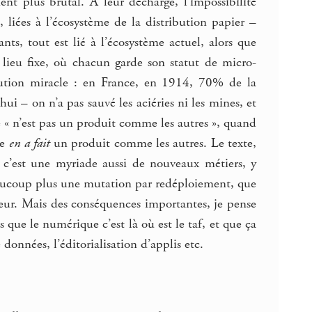
nt plus brutal. À leur décharge, l’impossibilité
, liées à l’écosystème de la distribution papier –
ants, tout est lié à l’écosystème actuel, alors que
s lieu fixe, où chacun garde son statut de micro-
lution miracle : en France, en 1914, 70% de la
i – on n’a pas sauvé les aciéries ni les mines, et
re « n’est pas un produit comme les autres », quand
le
en a fait
un produit comme les autres. Le texte,
b c’est une myriade aussi de nouveaux métiers, y
beaucoup plus une mutation par redéploiement, que
peur. Mais des conséquences importantes, je pense
que le numérique c’est là où est le taf, et que ça
données, l’éditorialisation d’applis etc.