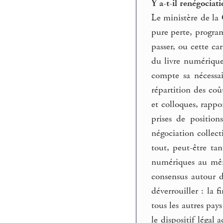
Y a-t-il renégociat
Le ministère de la 
pure perte, program
passer, ou cette ca
du livre numérique
compte sa nécessai
répartition des coû
et colloques, rappo
prises de positio
négociation collect
tout, peut-être ta
numériques au même
consensus autour 
déverrouiller : la
tous les autres pay
le dispositif légal