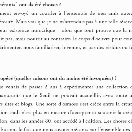
rants" ont-ils été choisis ?
lement envoyé un courrier à l’ensemble de mes amis aut
rosité. Mais vrai que je ne m’attendais pas à une telle réserv
leur existence numérique – alors que tout prouve que la 
it pas, mais nourrit au contraire, le corps d’oeuvre pour ceux
rimenter, nous familiariser, inventer, et pas des résidus ou f
oopéré (quelles raisons ont du moins été invoquées) ?
 venais de passer 2 ans à expérimenter une collection de
anuscrits que le Seuil ne pouvait accueillir, avec toute u
 sites et blogs. Une sorte d’osmose s’est créée entre la créati
on tradi n’est plus en mesure d’accepter et soutenir la cré
ion, dans les années 80, ont accédé à l’édition. Les choses
ribution, le fait que nous soyons présents sur l’ensemble de