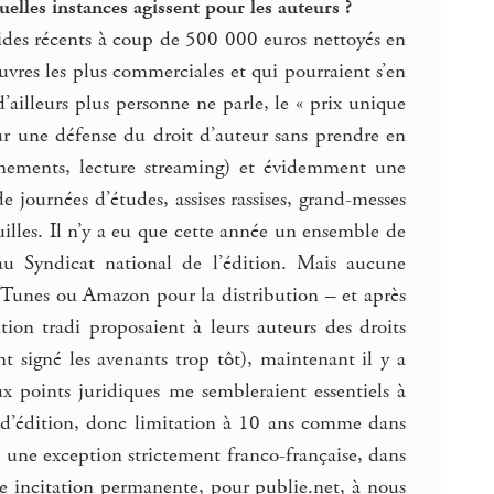
uelles instances agissent pour les auteurs ?
bides récents à coup de 500 000 euros nettoyés en
uvres les plus commerciales et qui pourraient s’en
d’ailleurs plus personne ne parle, le « prix unique
sur une défense du droit d’auteur sans prendre en
onnements, lecture streaming) et évidemment une
 journées d’études, assises rassises, grand-messes
uilles. Il n’y a eu que cette année un ensemble de
au Syndicat national de l’édition. Mais aucune
ec iTunes ou Amazon pour la distribution – et après
tion tradi proposaient à leurs auteurs des droits
 signé les avenants trop tôt), maintenant il y a
 points juridiques me sembleraient essentiels à
t d’édition, donc limitation à 10 ans comme dans
re une exception strictement franco-française, dans
 une incitation permanente, pour publie.net, à nous