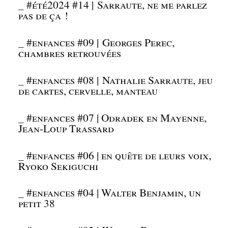
_
#été2024 #14 | Sarraute, ne me parlez
pas de ça !
_
#enfances #09 | Georges Perec,
chambres retrouvées
_
#enfances #08 | Nathalie Sarraute, jeu
de cartes, cervelle, manteau
_
#enfances #07 | Odradek en Mayenne,
Jean-Loup Trassard
_
#enfances #06 | en quête de leurs voix,
Ryoko Sekiguchi
_
#enfances #04 | Walter Benjamin, un
petit 38