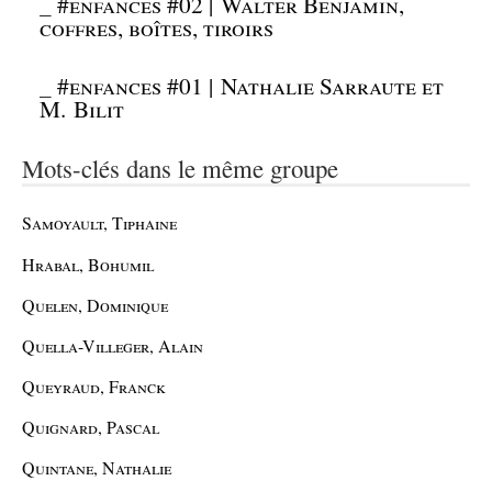
_
#enfances #02 | Walter Benjamin,
coffres, boîtes, tiroirs
_
#enfances #01 | Nathalie Sarraute et
M. Bilit
Mots-clés dans le même groupe
Samoyault, Tiphaine
Hrabal, Bohumil
Quelen, Dominique
Quella-Villeger, Alain
Queyraud, Franck
Quignard, Pascal
Quintane, Nathalie