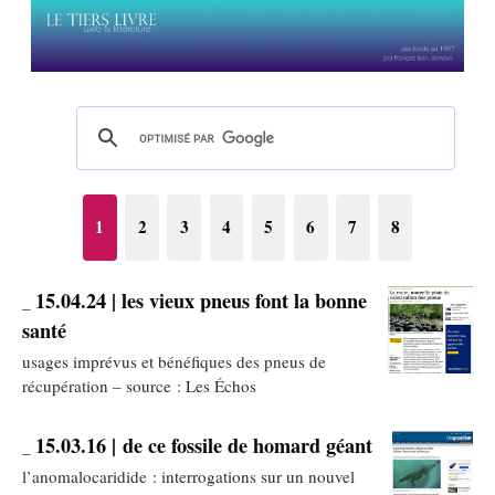
1
2
3
4
5
6
7
8
15.04.24 | les vieux pneus font la bonne
_
santé
usages imprévus et bénéfiques des pneus de
récupération – source : Les Échos
15.03.16 | de ce fossile de homard géant
_
l’anomalocaridide : interrogations sur un nouvel