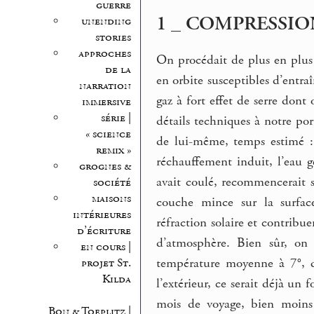
guerre
1 _ COMPRESSIO
unending
stories
approches
On procédait de plus en plus
de la
en orbite susceptibles d’entraî
narration
gaz à fort effet de serre dont 
immersive
série |
détails techniques à notre por
« science
de lui-même, temps estimé : 
remix »
réchauffement induit, l’eau 
grognes &
avait coulé, recommencerait s
société
maisons
couche mince sur la surface
intérieures
réfraction solaire et contrib
d’écriture
d’atmosphère. Bien sûr, on 
en cours |
température moyenne à 7°, d
projet St.
Kilda
l’extérieur, ce serait déjà un
mois de voyage, bien moins
Bon & Toeplitz |