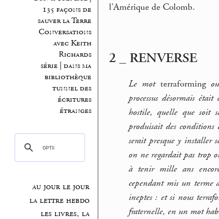
l’Amérique de Colomb.
135 façons de
sauver la Terre
Conversations
avec Keith
Richards
2 _ RENVERSE
série | dans ma
bibliothèque
Le mot
terraforming
ou
tunnel des
processus désormais était
écritures
étranges
hostile, quelle que soit 
produisait des conditions 
serait presque y installer 
on ne regardait pas trop 
à tenir mille ans encor
cependant mis un terme au
au jour le jour
ineptes : et si nous terra
la lettre hebdo
fraternelle, en un mot hab
les livres, la