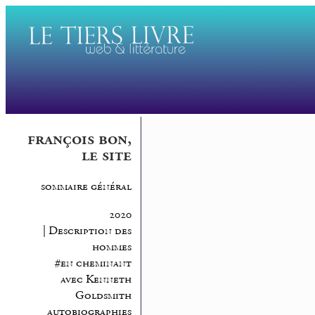
françois bon,
le site
sommaire général
2020
| Description des
hommes
#en cheminant
avec Kenneth
Goldsmith
autobiographies