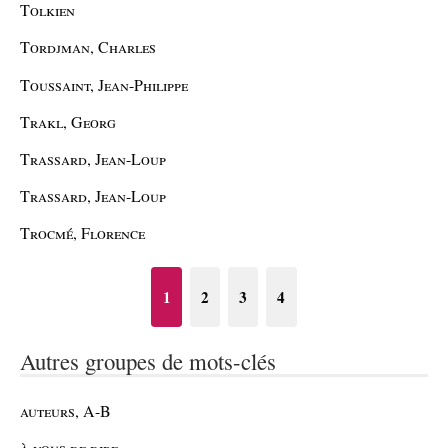
Tolkien
Tordjman, Charles
Toussaint, Jean-Philippe
Trakl, Georg
Trassard, Jean-Loup
Trassard, Jean-Loup
Trocmé, Florence
1
2
3
4
Autres groupes de mots-clés
auteurs, A-B
à vous de dire