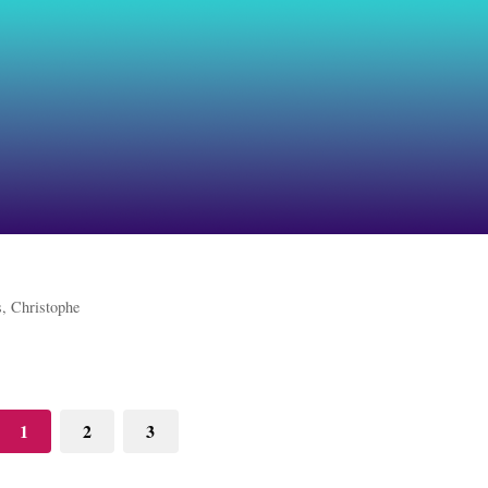
, Christophe
1
2
3