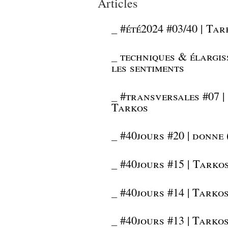
Articles
_
#été2024 #03/40 | Tar
_
techniques & élargis
les sentiments
_
#transversales #07 | 
Tarkos
_
#40jours #20 | donne
_
#40jours #15 | Tarkos
_
#40jours #14 | Tarkos
_
#40jours #13 | Tarko