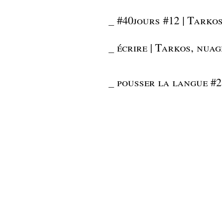
_
#40jours #12 | Tarkos
_
écrire | Tarkos, nuag
_
pousser la langue #2