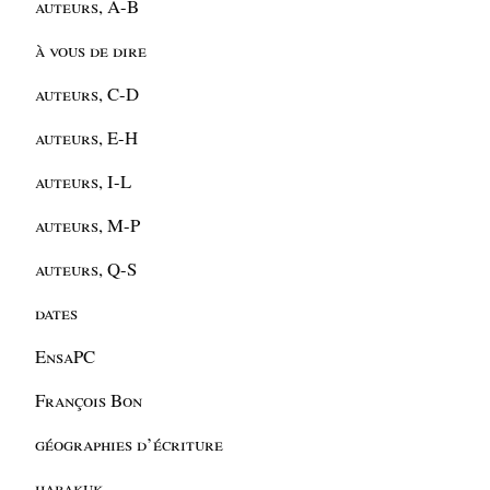
auteurs, A-B
à vous de dire
auteurs, C-D
auteurs, E-H
auteurs, I-L
auteurs, M-P
auteurs, Q-S
dates
EnsaPC
François Bon
géographies d’écriture
habakuk