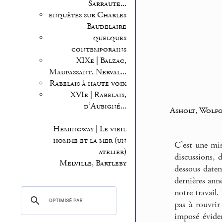
Sarraute...
enquêtes sur Charles
Baudelaire
quelques
contemporains
XIXe | Balzac,
Maupassant, Nerval...
Rabelais à haute voix
XVIe | Rabelais,
d’Aubigné...
Asholt, Wolf
Hemingway | Le vieil
homme et la mer (un
C’est une mis
atelier)
discussions, 
Melville, Bartleby
dessous daten
dernières ann
notre travail.
pas à rouvrir
imposé évide