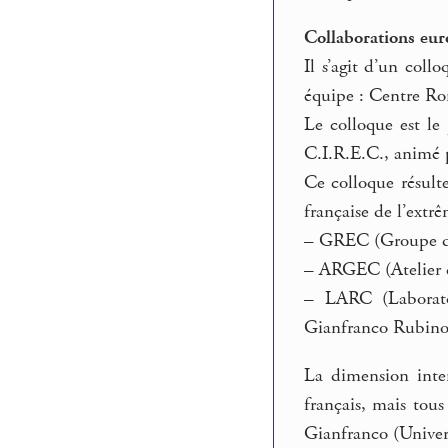
Collaborations eu
Il s’agit d’un coll
équipe : Centre Rom
Le colloque est le
C.I.R.E.C., animé p
Ce colloque résulte
française de l’extr
–
GREC (Groupe de 
–
ARGEC (Atelier de
–
LARC (Laborator
Gianfranco Rubino
La dimension inter
français, mais to
Gianfranco (Univers