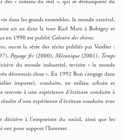
t des « romans du réel », qui se démarquent du
a vie dans les grands ensembles, le monde carcéral,
journe un an dans la tour Karl Marx à Bobigny et
mur en 1990 est publié
Calvaire des chiens
.
, ouvre la série des récits publiés par Verdier :
97),
Paysage fer
(2000),
Mécanique
(2001).
Temps
isive du monde industriel, revisite « le monde
popée désormais close ». En 1992 Bon s’engage dans
atelier importe), conduite, en milieu urbain et
e renvoie à une expérience d’écriture conduite à
résulte d’une expérience d’écriture conduite avec
 décisive à l’empreinte du social, ainsi que les
ui ont pour support l’Internet .