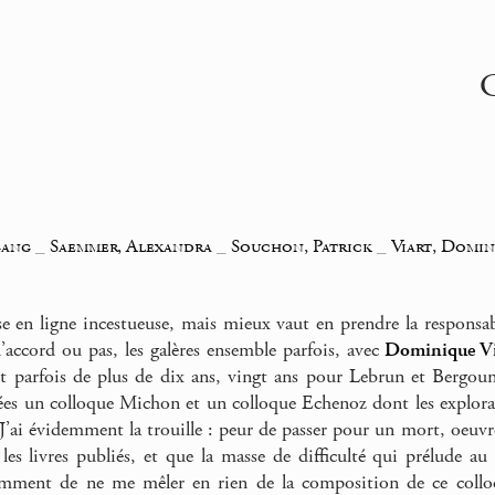
C
gang
_
Saemmer, Alexandra
_
Souchon, Patrick
_
Viart, Domi
e en ligne incestueuse, mais mieux vaut en prendre la responsabi
d’accord ou pas, les galères ensemble parfois, avec
Dominique Vi
t parfois de plus de dix ans, vingt ans pour Lebrun et Bergou
ées un colloque Michon et un colloque Echenoz dont les explorat
 J’ai évidemment la trouille : peur de passer pour un mort, oeuvre
 les livres publiés, et que la masse de difficulté qui prélude 
mment de ne me mêler en rien de la composition de ce colloq