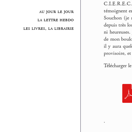
C.I.E.R.E.C.
témoignent en
au jour le jour
Souchon (je m
la lettre hebdo
depuis très lo
les livres, la librairie
ni heureuses.
de mon boulot
il y aura que
provisoire, et
Télécharger l
.