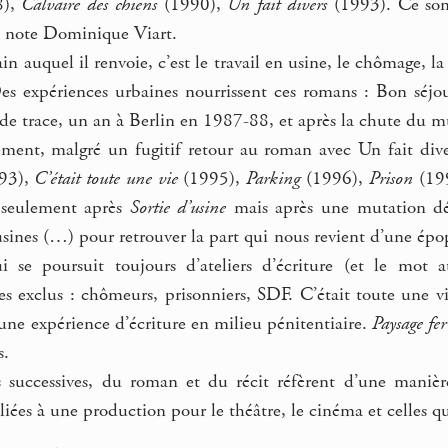
8),
Calvaire des chiens
(1990),
Un fait divers
(1993). Ce son
e note Dominique Viart.
n auquel il renvoie, c’est le travail en usine, le chômage, l
 Des expériences urbaines nourrissent ces romans : Bon sé
de trace, un an à Berlin en 1987-88, et après la chute du 
ment, malgré un fugitif retour au roman avec Un fait divers
93),
C’était toute une vie
(1995),
Parking
(1996),
Prison
(19
 seulement après
Sortie d’usine
mais après une mutation déc
 usines (…) pour retrouver la part qui nous revient d’une é
i se poursuit toujours d’ateliers d’écriture (et le mot 
 exclus : chômeurs, prisonniers, SDF. C’était toute une vi
une expérience d’écriture en milieu pénitentiaire.
Paysage fer
s.
 successives, du roman et du récit réfèrent d’une manière
 liées à une production pour le théâtre, le cinéma et celles q