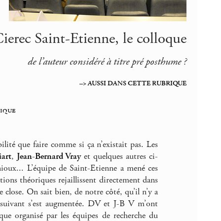
ierec Saint-Etienne, le colloque
de l’auteur considéré à titre pré posthume ?
–> AUSSI DANS CETTE RUBRIQUE
nique
lité que faire comme si ça n’existait pas. Les
art
,
Jean-Bernard Vray
et quelques autres ci-
nioux... L’équipe de Saint-Etienne a mené ces
ions théoriques rejaillissent directement dans
 close. On sait bien, de notre côté, qu’il n’y a
au suivant s’est augmentée. DV et J-B V m’ont
ue organisé par les équipes de recherche du