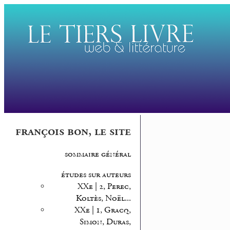
françois bon, le site
sommaire général
études sur auteurs
XXe | 2, Perec,
Koltès, Noël...
XXe | 1, Gracq,
Simon, Duras,