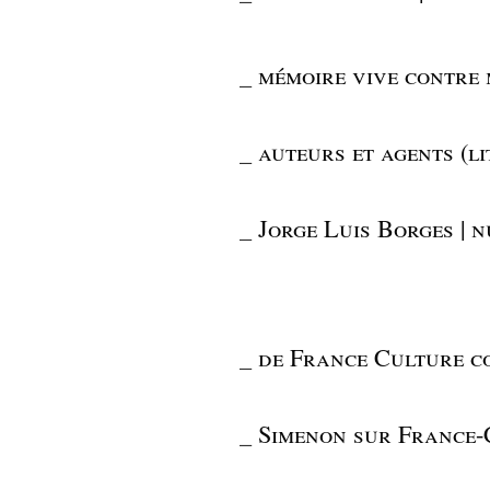
_
mémoire vive contre 
_
auteurs et agents (li
_
Jorge Luis Borges | n
_
de France Culture c
_
Simenon sur France-