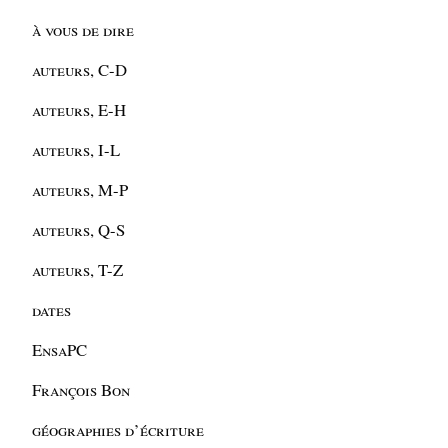
à vous de dire
auteurs, C-D
auteurs, E-H
auteurs, I-L
auteurs, M-P
auteurs, Q-S
auteurs, T-Z
dates
EnsaPC
François Bon
géographies d’écriture