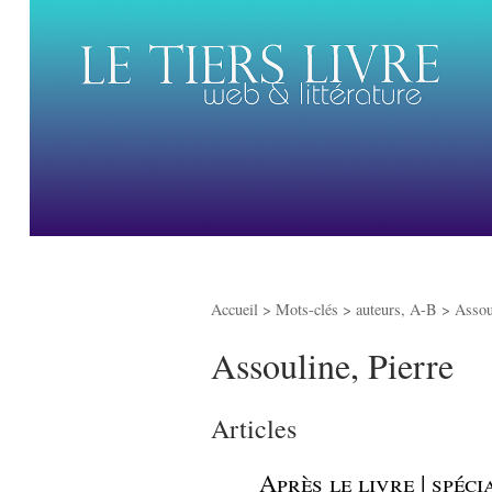
Accueil
> Mots-clés > auteurs, A-B >
Assou
Assouline, Pierre
Articles
_
Après le livre | spéc