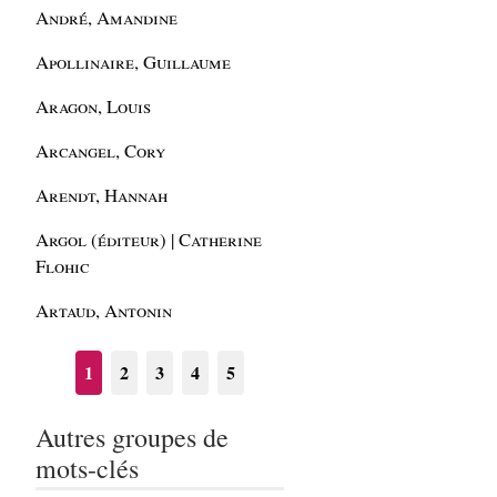
André, Amandine
Apollinaire, Guillaume
Aragon, Louis
Arcangel, Cory
Arendt, Hannah
Argol (éditeur) | Catherine
Flohic
Artaud, Antonin
1
2
3
4
5
Autres groupes de
mots-clés