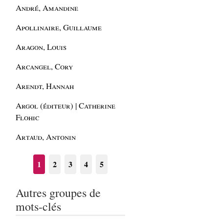
André, Amandine
Apollinaire, Guillaume
Aragon, Louis
Arcangel, Cory
Arendt, Hannah
Argol (éditeur) | Catherine
Flohic
Artaud, Antonin
1
2
3
4
5
Autres groupes de
mots-clés