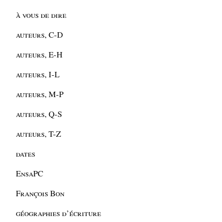
à vous de dire
auteurs, C-D
auteurs, E-H
auteurs, I-L
auteurs, M-P
auteurs, Q-S
auteurs, T-Z
dates
EnsaPC
François Bon
géographies d’écriture