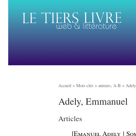
Accueil
> Mots-clés > auteurs, A-B >
Adely
Adely, Emmanuel
Articles
_
[Emanuel Adely | Som