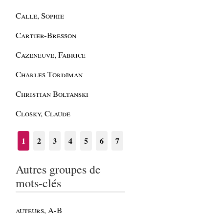
Calle, Sophie
Cartier-Bresson
Cazeneuve, Fabrice
Charles Tordjman
Christian Boltanski
Closky, Claude
1
2
3
4
5
6
7
Autres groupes de
mots-clés
auteurs, A-B