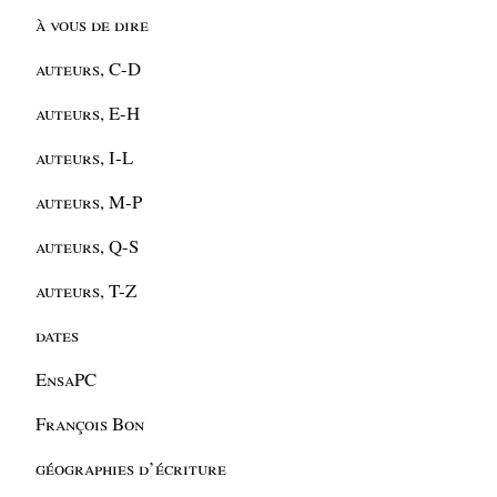
à vous de dire
auteurs, C-D
auteurs, E-H
auteurs, I-L
auteurs, M-P
auteurs, Q-S
auteurs, T-Z
dates
EnsaPC
François Bon
géographies d’écriture