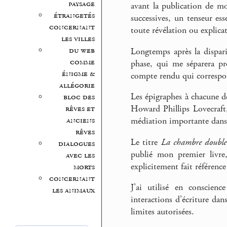
paysage
avant la publication de mo
étrangetés
successives, un tenseur es
concernant
toute révélation ou explica
les villes
du web
Longtemps après la dispar
comme
phase, qui me séparera pr
énigme &
compte rendu qui correspond
allégorie
Les épigraphes à chacune de
bloc des
rêves et
Howard Phillips Lovecraft,
anciens
médiation importante dans 
rêves
Le titre
La chambre double
dialogues
publié mon premier livre,
avec les
explicitement fait référence 
morts
concernant
J’ai utilisé en conscien
les animaux
interactions d’écriture dans
limites autorisées.