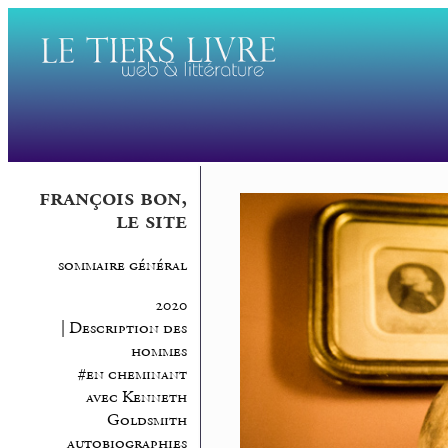
françois bon,
le site
sommaire général
2020
| Description des
hommes
#en cheminant
avec Kenneth
Goldsmith
autobiographies