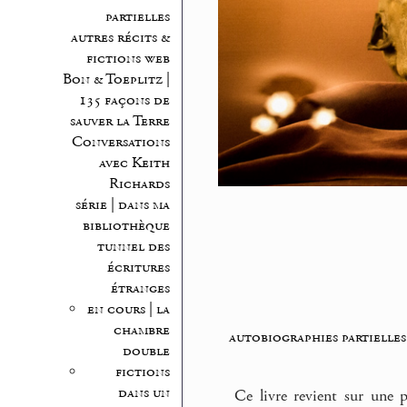
partielles
autres récits &
fictions web
Bon & Toeplitz |
135 façons de
sauver la Terre
Conversations
avec Keith
Richards
série | dans ma
bibliothèque
tunnel des
écritures
étranges
en cours | la
chambre
autobiographies partielles
double
fictions
dans un
Ce livre revient sur une