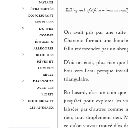
paysage
étrangetés
Talking rock of Africa – immemorially 
concernant
les villes
du web
On avait pris par une suite 
comme
Charente formait une boucle, 
énigme &
allégorie
fallu redescendre par un abru
bloc des
rêves et
D’où on était, plus rien que l
anciens
bois vers l’eau presque invis
rêves
triangulaire.
dialogues
avec les
Par hasard, c’est un coin que 
morts
jusqu’ici pour explorer les vi
concernant
les animaux
laissées par d’autres comme n
rien, tout simplement rien. Ma
ce qu’on y avait trouvé d’os 