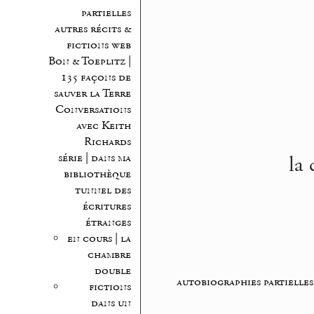
partielles
autres récits &
fictions web
Bon & Toeplitz |
135 façons de
sauver la Terre
Conversations
avec Keith
Richards
la
série | dans ma
bibliothèque
tunnel des
écritures
étranges
en cours | la
chambre
double
autobiographies partielles
fictions
dans un