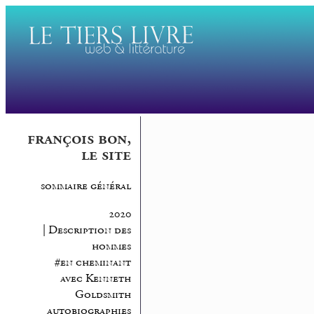
françois bon,
le site
sommaire général
2020
| Description des
hommes
#en cheminant
avec Kenneth
Goldsmith
autobiographies