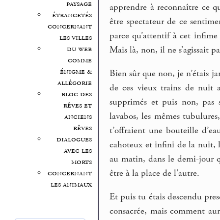
paysage
apprendre à reconnaître ce qu
étrangetés
être spectateur de ce sentim
concernant
parce qu’attentif à cet infim
les villes
du web
Mais là, non, il ne s’agissait pa
comme
énigme &
Bien sûr que non, je n’étais ja
allégorie
de ces vieux trains de nuit 
bloc des
supprimés et puis non, pas s
rêves et
lavabos, les mêmes tubulures, 
anciens
rêves
t’offraient une bouteille d’e
dialogues
cahoteux et infini de la nuit, 
avec les
au matin, dans le demi-jour qu
morts
être à la place de l’autre.
concernant
les animaux
Et puis tu étais descendu pres
consacrée, mais comment aurai