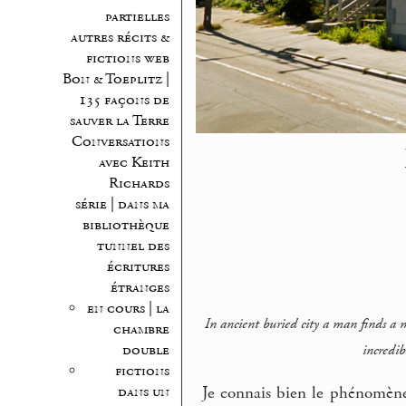
partielles
autres récits &
fictions web
Bon & Toeplitz |
135 façons de
sauver la Terre
Conversations
avec Keith
Richards
série | dans ma
bibliothèque
tunnel des
écritures
étranges
en cours | la
In ancient buried city a man finds a
chambre
double
incredib
fictions
dans un
Je connais bien le phénomène