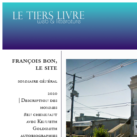
françois bon,
le site
sommaire général
2020
| Description des
hommes
#en cheminant
avec Kenneth
Goldsmith
autobiographies