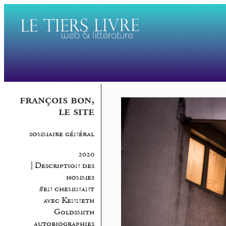
françois bon,
le site
sommaire général
2020
| Description des
hommes
#en cheminant
avec Kenneth
Goldsmith
autobiographies