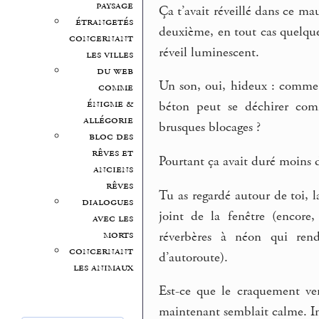
paysage
Ça t’avait réveillé dans ce m
étrangetés
deuxième, en tout cas quelqu
concernant
réveil luminescent.
les villes
du web
Un son, oui, hideux : comme 
comme
énigme &
béton peut se déchirer comm
allégorie
brusques blocages ?
bloc des
rêves et
Pourtant ça avait duré moins d
anciens
rêves
Tu as regardé autour de toi, l
dialogues
joint de la fenêtre (encore
avec les
morts
réverbères à néon qui rend
concernant
d’autoroute).
les animaux
Est-ce que le craquement ven
maintenant semblait calme. Im