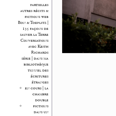
partielles
autres récits &
fictions web
Bon & Toeplitz |
135 façons de
sauver la Terre
Conversations
avec Keith
Richards
série | dans ma
bibliothèque
tunnel des
écritures
étranges
en cours | la
chambre
double
fictions
dans un