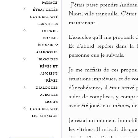
paysage
J’étais passé prendre Audeau
étrangetés
Niort, ville tranquille. C’étai
concernant
maintenant.
les villes
du web
L’exercice qu’il me proposait é
comme
énigme &
Et d’abord repérer dans la 
allégorie
personne que je suivrais.
bloc des
rêves et
Je me méfiais de ces proposi
anciens
situations imprévues, et de v
rêves
dialogues
d’incohérence, il était arrivé
avec les
aider de complices, y compris 
morts
avoir été joués eux-mêmes, de
concernant
les animaux
Je restai un moment immobile
les vitrines. Il m’avait dit q