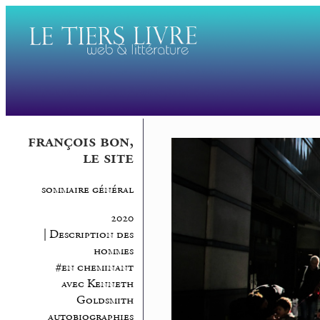
françois bon,
le site
sommaire général
2020
| Description des
hommes
#en cheminant
avec Kenneth
Goldsmith
autobiographies