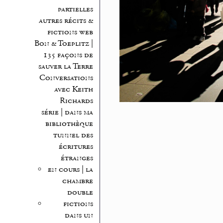
partielles
autres récits &
fictions web
Bon & Toeplitz |
135 façons de
sauver la Terre
Conversations
avec Keith
Richards
série | dans ma
bibliothèque
tunnel des
écritures
étranges
en cours | la
chambre
double
fictions
dans un