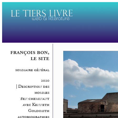
françois bon,
le site
sommaire général
2020
| Description des
hommes
#en cheminant
avec Kenneth
Goldsmith
autobiographies