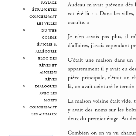
paysage
Audeau m’avait prévenu dès l
étrangetés
cet été-là : « Dans les villes,
concernant
occulte. »
les villes
du web
Je n’en savais pas plus, il 
comme
énigme &
d’affaires, j’avais cependant pr
allégorie
bloc des
C’était une maison dans un a
rêves et
apparemment il y avait eu des
anciens
pièce principale, c’était un 
rêves
dialogues
là, on avait ceinturé le terrai
avec les
morts
La maison voisine était vide, t
concernant
y avait des noms sur les boît
les animaux
deux du premier étage. Au deuxi
Combien on en va vu chacun,