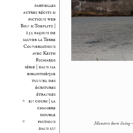
partielles
autres récits &
fictions web
Bon & Toeplitz |
135 façons de
sauver la Terre
Conversations
avec Keith
Richards
série | dans ma
bibliothèque
tunnel des
écritures
étranges
en cours | la
chambre
double
fictions
Monsters born living
dans un