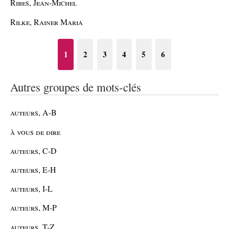
Ribes, Jean-Michel
Rilke, Rainer Maria
1
2
3
4
5
6
Autres groupes de mots-clés
auteurs, A-B
à vous de dire
auteurs, C-D
auteurs, E-H
auteurs, I-L
auteurs, M-P
auteurs, T-Z