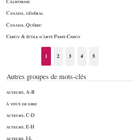
Californie
Canada, général
Canada, Québec
Cergy & école d’arts Paris-Cergy
1
2
3
4
5
Autres groupes de mots-clés
auteurs, A-B
à vous de dire
auteurs, C-D
auteurs, E-H
auteurs, I-L