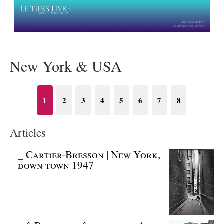
New York & USA
1
2
3
4
5
6
7
8
Articles
_
Cartier-Bresson | New York,
down town 1947