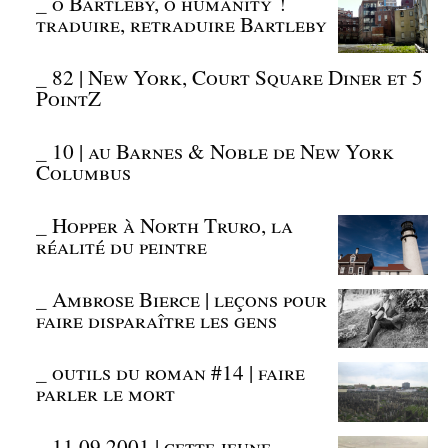
_
ô Bartleby, ô humanity !
traduire, retraduire Bartleby
_
82 | New York, Court Square Diner et 5
PointZ
_
10 | au Barnes & Noble de New York
Columbus
_
Hopper à North Truro, la
réalité du peintre
_
Ambrose Bierce | leçons pour
faire disparaître les gens
_
outils du roman #14 | faire
parler le mort
_
11.09.2001 | cette jeune