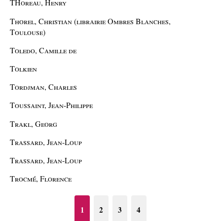
THoreau, Henry
Thorel, Christian (librairie Ombres Blanches,
Toulouse)
Toledo, Camille de
Tolkien
Tordjman, Charles
Toussaint, Jean-Philippe
Trakl, Georg
Trassard, Jean-Loup
Trassard, Jean-Loup
Trocmé, Florence
1
2
3
4