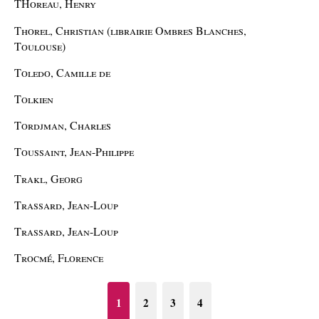
THoreau, Henry
Thorel, Christian (librairie Ombres Blanches,
Toulouse)
Toledo, Camille de
Tolkien
Tordjman, Charles
Toussaint, Jean-Philippe
Trakl, Georg
Trassard, Jean-Loup
Trassard, Jean-Loup
Trocmé, Florence
1
2
3
4