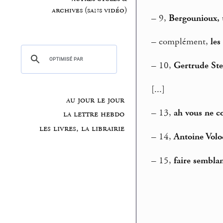
archives (sans vidéo)
–
9,
Bergounioux, 
–
complément,
les
–
10,
Gertrude Stei
[...]
au jour le jour
–
13,
ah vous ne c
la lettre hebdo
les livres, la librairie
–
14,
Antoine Volo
–
15,
faire sembla