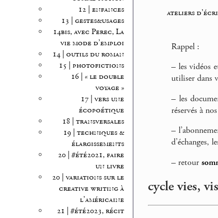
12 | enfances
ateliers d’écr
13 | gestes&usages
14bis, avec Perec, La
vie mode d’emploi
Rappel :
14 | outils du roman
15 | photofictions
–
les vidéos 
16 | « le double
utiliser dans 
voyage »
–
les documen
17 | vers une
réservés à nos
écopoétique
18 | transversales
–
l’abonnemen
19 | techniques &
d’échanges, le
élargissements
20 | #été2021, faire
–
retour
somm
un livre
20 | variations sur le
cycle vies, v
creative writing à
l’américaine
21 | #été2023, récit