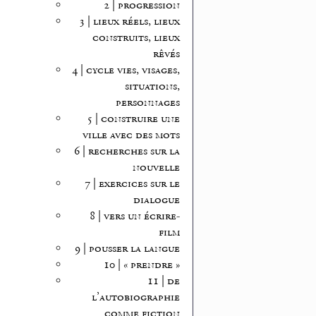
2 | progression
3 | lieux réels, lieux
construits, lieux
rêvés
4 | cycle vies, visages,
situations,
personnages
5 | construire une
ville avec des mots
6 | recherches sur la
nouvelle
7 | exercices sur le
dialogue
8 | vers un écrire-
film
9 | pousser la langue
10 | « prendre »
11 | de
l’autobiographie
comme fiction