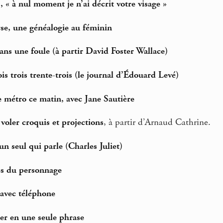
« à nul moment je n’ai décrit votre visage »
se, une généalogie au féminin
ns une foule (à partir David Foster Wallace)
ois trois trente-trois (le journal d’Édouard Levé)
e métro ce matin, avec Jane Sautière
 voler croquis et projections
, à partir d’Arnaud Cathrine.
un seul qui parle (Charles Juliet)
ès du personnage
 avec téléphone
er en une seule phrase