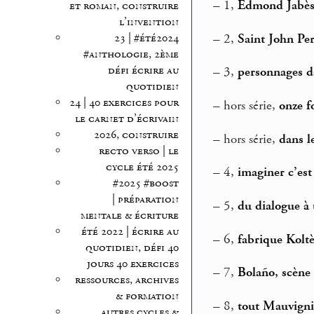
–
1,
Edmond Jabès, 
et roman, construire
l’invention
–
2,
Saint John Per
23 | #été2024
#anthologie, 2ème
défi écrire au
–
3,
personnages da
quotidien
24 | 40 exercices pour
–
hors série,
onze f
le carnet d’écrivain
2026, construire
–
hors série,
dans l
recto verso | le
cycle été 2025
–
4,
imaginer c’est
#2025 #boost
| préparation
–
5,
du dialogue à 
mentale & écriture
été 2022 | écrire au
–
6,
fabrique Kolt
quotidien, défi 40
jours 40 exercices
–
7,
Bolaño, scène
ressources, archives
& formation
–
8,
tout Mauvigni
autres cycles &