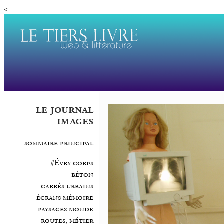
<
le journal
images
sommaire principal
#Évry corps
béton
carrés urbains
écrans mémoire
paysages monde
routes, métier