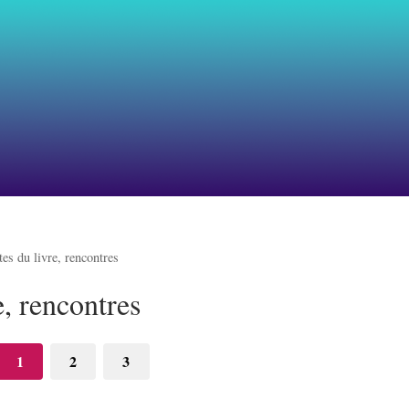
tes du livre, rencontres
e, rencontres
1
2
3