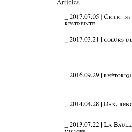
Articles
_
2017.07.05 | Ciclic d
restreinte
_
2017.03.21 | coeurs 
_
2016.09.29 | rhétoriq
_
2014.04.28 | Dax, ren
_
2013.07.22 | La Baule
visages