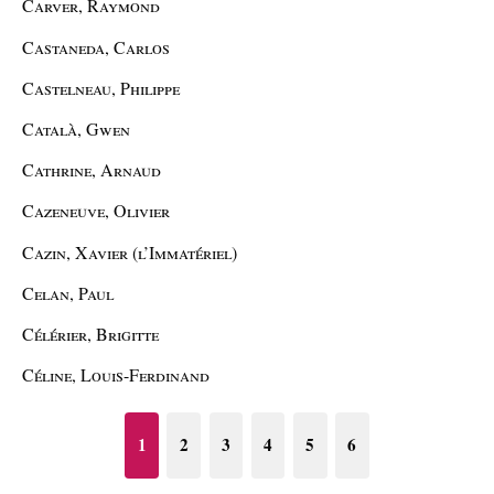
Carver, Raymond
Castaneda, Carlos
Castelneau, Philippe
Català, Gwen
Cathrine, Arnaud
Cazeneuve, Olivier
Cazin, Xavier (l’Immatériel)
Celan, Paul
Célérier, Brigitte
Céline, Louis-Ferdinand
1
2
3
4
5
6