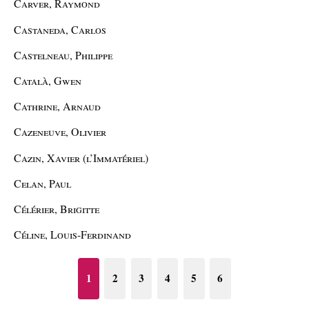
Carver, Raymond
Castaneda, Carlos
Castelneau, Philippe
Català, Gwen
Cathrine, Arnaud
Cazeneuve, Olivier
Cazin, Xavier (l’Immatériel)
Celan, Paul
Célérier, Brigitte
Céline, Louis-Ferdinand
1
2
3
4
5
6