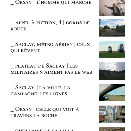
_
Orsay | l’homme qui marche
_
appel à fiction, 4 | bords de
route
_
Saclay, métro aérien | ceux
qui rêvent
_
plateau de Saclay | les
militaires n’aiment pas le web
_
Saclay | la ville, la
campagne, les lignes
_
Orsay | celle qui voit à
travers la roche
_
quoi faire de sa villa