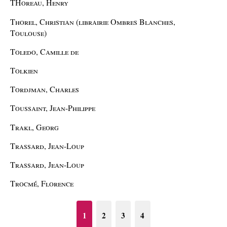
THoreau, Henry
Thorel, Christian (librairie Ombres Blanches,
Toulouse)
Toledo, Camille de
Tolkien
Tordjman, Charles
Toussaint, Jean-Philippe
Trakl, Georg
Trassard, Jean-Loup
Trassard, Jean-Loup
Trocmé, Florence
1
2
3
4