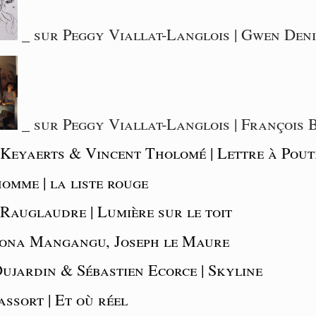
_ sur Peggy Viallat-Langlois | Gwen Deni
_ sur Peggy Viallat-Langlois | François 
 Keyaerts & Vincent Tholomé | Lettre à Pout
omme | la liste rouge
Rauglaudre | Lumière sur le toit
Bona Mangangu, Joseph le Maure
ujardin & Sébastien Ecorce | Skyline
ssort | Et où réel