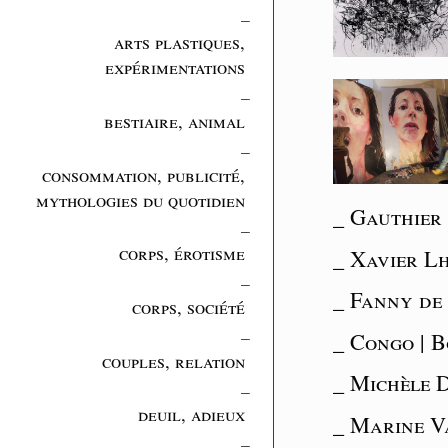
_
arts plastiques,
expérimentations
_
bestiaire, animal
_
consommation, publicité,
mythologies du quotidien
_ Gauthier
_
corps, érotisme
_ Xavier Lh
_
_ Fanny de 
corps, société
_
_ Congo | 
couples, relation
_ Michèle D
_
deuil, adieux
_ Marine Va
_