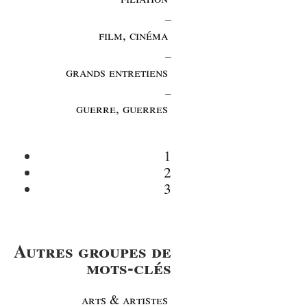
_
film, cinéma
_
grands entretiens
_
guerre, guerres
1
2
3
Autres groupes de
mots-clés
arts & artistes