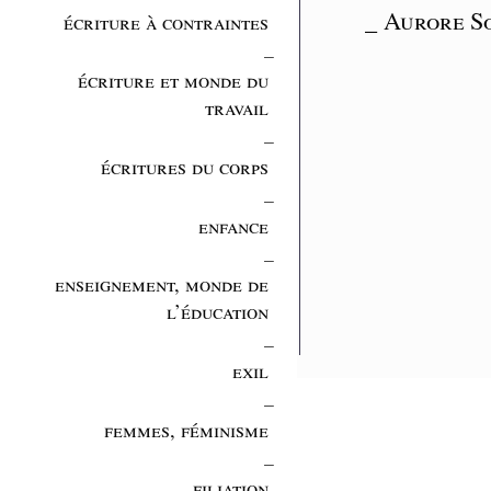
_ Aurore So
écriture à contraintes
_
écriture et monde du
travail
_
écritures du corps
_
enfance
_
enseignement, monde de
l’éducation
_
exil
_
femmes, féminisme
_
filiation