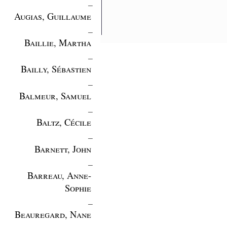
_
Augias, Guillaume
_
Baillie, Martha
_
Bailly, Sébastien
_
Balmeur, Samuel
_
Baltz, Cécile
_
Barnett, John
_
Barreau, Anne-
Sophie
_
Beauregard, Nane
_