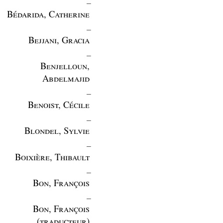
Bédarida, Catherine
_
Bejjani, Gracia
_
Benjelloun,
Abdelmajid
_
Benoist, Cécile
_
Blondel, Sylvie
_
Boixière, Thibault
_
Bon, François
_
Bon, François
(traducteur)