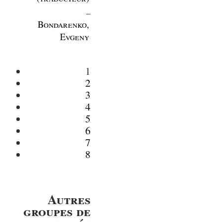
_
Bondarenko,
Evgeny
1
2
3
4
5
6
7
8
Autres
groupes de