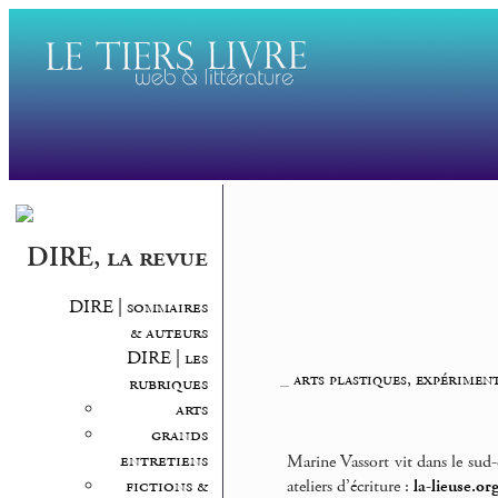
DIRE, la revue
DIRE | sommaires
& auteurs
DIRE | les
_
arts plastiques, expérimen
rubriques
arts
grands
entretiens
Marine Vassort vit dans le sud-es
fictions &
ateliers d’écriture :
la-lieuse.or