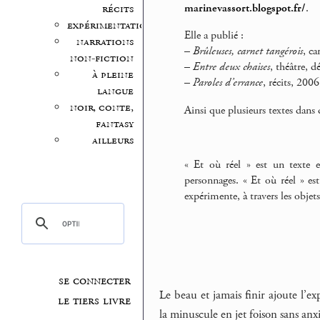
marinevassort.blogspot.fr/
.
récits
expérimentation
Elle a publié :
narrations
–
Brûleuses, carnet tangérois
, ca
non-fiction
–
Entre deux chaises
, théâtre, 
à pleine
–
Paroles d’errance
, récits, 2006
langue
noir, conte,
Ainsi que plusieurs textes dans 
fantasy
ailleurs
« Et où réel » est un texte 
personnages. « Et où réel » est
expérimente, à travers les obj
se connecter
Le beau et jamais finir ajoute l’e
le tiers livre
la minuscule en jet foison sans anx