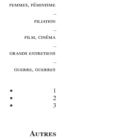
femmes, féminisme
_
filiation
_
film, cinéma
_
grands entretiens
_
guerre, guerres
1
2
3
Autres