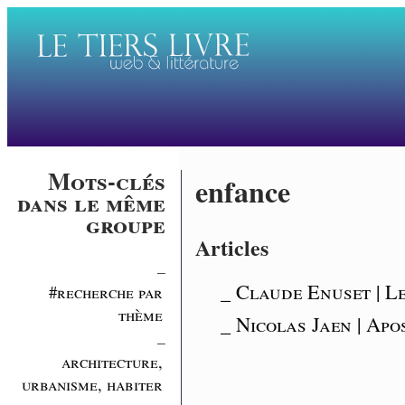
Mots-clés
enfance
dans le même
groupe
Articles
_
_ Claude Enuset | L
#recherche par
thème
_ Nicolas Jaen | Apo
_
architecture,
urbanisme, habiter