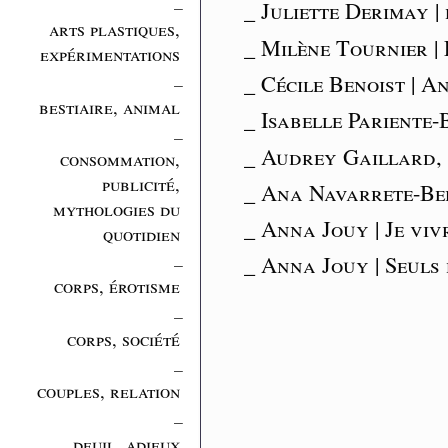
_
_ Juliette Derimay |
arts plastiques,
_ Milène Tournier | 
expérimentations
_
_ Cécile Benoist | A
bestiaire, animal
_ Isabelle Pariente-
_
_ Audrey Gaillard, 
consommation,
publicité,
_ Ana Navarrete-Ber
mythologies du
_ Anna Jouy | Je viv
quotidien
_
_ Anna Jouy | Seuls 
corps, érotisme
_
corps, société
_
couples, relation
_
deuil, adieux