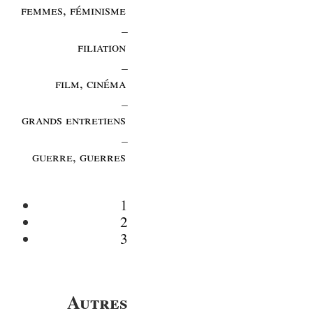
femmes, féminisme
_
filiation
_
film, cinéma
_
grands entretiens
_
guerre, guerres
1
2
3
Autres