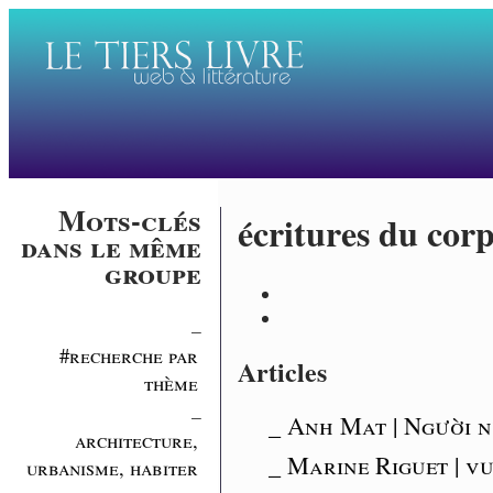
Mots-clés
écritures du cor
dans le même
groupe
_
#recherche par
Articles
thème
_
_ Anh Mat | Người n
architecture,
_ Marine Riguet | v
urbanisme, habiter