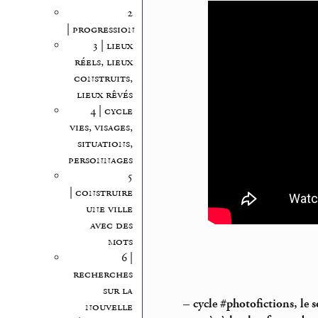
2
| progression
3 | lieux
réels, lieux
construits,
lieux rêvés
4 | cycle
vies, visages,
situations,
personnages
5
| construire
une ville
avec des
mots
6 |
recherches
sur la
–
cycle #photofictions, le
nouvelle