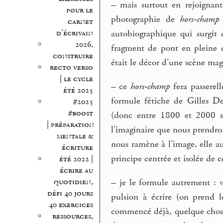
–
mais surtout en rejoignant
pour le
photographie de
hors-champ
carnet
d’écrivain
autobiographique qui surgit
2026,
fragment de pont en pleine c
construire
était le décor d’une scène ma
recto verso
| le cycle
–
ce
hors-champ
fera passerel
été 2025
formule fétiche de Gilles 
#2025
#boost
(donc entre 1800 et 2000 si
| préparation
l’imaginaire que nous prendro
mentale &
nous ramène à l’image, elle au
écriture
principe centrée et isolée de c
été 2022 |
écrire au
–
je le formule autrement : vo
quotidien,
défi 40 jours
pulsion à écrire (on prend l
40 exercices
commencé déjà, quelque chose 
ressources,