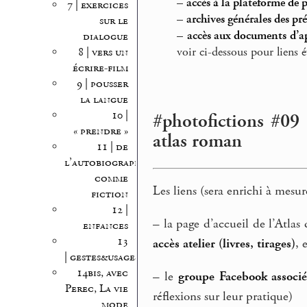
–
accès à la plateforme de 
7 | exercices
–
archives générales des pr
sur le
–
accès aux documents d’a
dialogue
voir ci-dessous pour liens 
8 | vers un
écrire-film
9 | pousser
la langue
10 |
#photofictions #09
« prendre »
atlas roman
11 | de
l’autobiographie
comme
Les liens (sera enrichi à mesur
fiction
12 |
–
la page d’accueil de l’Atlas
enfances
13
accès atelier (livres, tirages)
, 
| gestes&usages
14bis, avec
–
le
groupe Facebook associé 
Perec, La vie
réflexions sur leur pratique)
mode