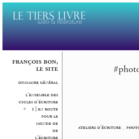
françois bon,
#photo
le site
sommaire général
l’ensemble des
cycles d’écriture
1 | en route
pour le
monde de
ateliers d’écriture
_
photo
de
l’écriture