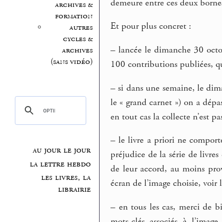
demeure entre ces deux bornes
archives &
formation
Et pour plus concret :
autres
cycles &
–
lancée le dimanche 30 octobr
archives
(sans vidéo)
100 contributions publiées, qui
–
si dans une semaine, le dim
le « grand carnet ») on a dépas
en tout cas la collecte n’est pa
–
le livre a priori ne comport
au jour le jour
préjudice de la série de livre
la lettre hebdo
de leur accord, au moins prov
les livres, la
écran de l’image choisie, voir 
librairie
–
en tous les cas, merci de bi
mots-clés associés à l’image