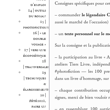
Consignes spécifiques pour cet
d’emploi
14 | outils
–
commander
le légendaire 
du roman
15 |
aussi le marché de l’occasion) 
photofictions
16 | « le
–
un
texte personnel sur le m
double
voyage »
Sur la consigne et la publicati
17 | vers une
écopoétique
–
la participation au livre « 
18
ateliers Tiers Livre, indépe
| transversales
#photofiction — les 100 prem
19
| techniques
dans un livre d’hommage, sur 
&
élargissements
–
chaque contribution occup
20 |
signes, merci de bien vouloir r
#été2021,
faire un
–
en rassemblant 100 autrice