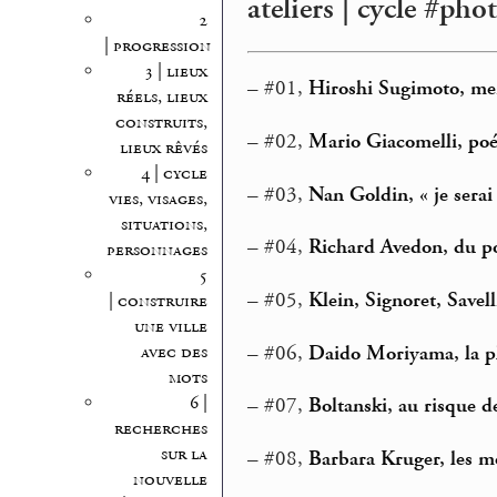
ateliers | cycle #pho
2
| progression
3 | lieux
–
#01,
Hiroshi Sugimoto, me
réels, lieux
construits,
–
#02,
Mario Giacomelli, poé
lieux rêvés
4 | cycle
–
#03,
Nan Goldin, « je serai
vies, visages,
situations,
–
#04,
Richard Avedon, du po
personnages
5
–
#05,
Klein, Signoret, Savelli.
| construire
une ville
–
#06,
Daido Moriyama, la ph
avec des
mots
6 |
–
#07,
Boltanski, au risque d
recherches
sur la
–
#08,
Barbara Kruger, les mo
nouvelle