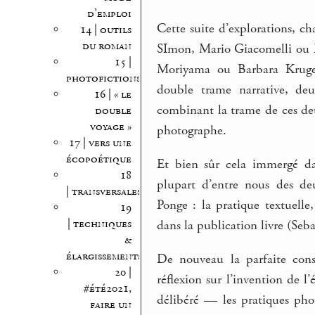
d’emploi
Cette suite d’explorations, 
14 | outils
du roman
SImon, Mario Giacomelli ou F
15 |
Moriyama ou Barbara Kruger,
photofictions
double trame narrative, deu
16 | « le
combinant la trame de ces deu
double
voyage »
photographe.
17 | vers une
écopoétique
Et bien sûr cela immergé da
18
plupart d’entre nous des deu
| transversales
Ponge : la pratique textuelle
19
| techniques
dans la publication livre (Seb
&
élargissements
De nouveau la parfaite consc
20 |
réflexion sur l’invention de l’
#été2021,
délibéré — les pratiques ph
faire un