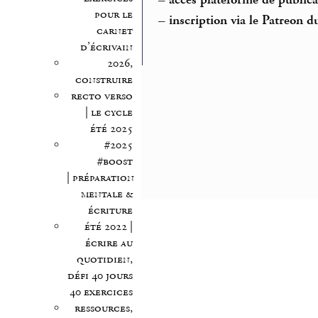
pour le
–
inscription via le Patreon du
carnet
d’écrivain
2026,
construire
recto verso
| le cycle
été 2025
#2025
#boost
| préparation
mentale &
écriture
été 2022 |
écrire au
quotidien,
défi 40 jours
40 exercices
ressources,