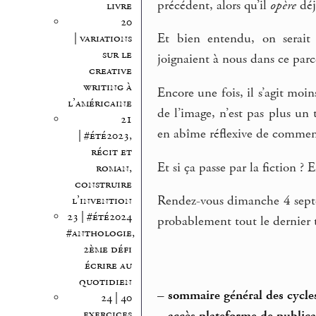
précédent, alors qu’il
opère
déj
livre
20
Et bien entendu, on serait 
| variations
sur le
joignaient à nous dans ce parc
creative
writing à
Encore une fois, il s’agit moi
l’américaine
de l’image, n’est pas plus un 
21
en abîme réflexive de comment 
| #été2023,
récit et
Et si ça passe par la fiction ? 
roman,
construire
Rendez-vous dimanche 4 septe
l’invention
23 | #été2024
probablement tout le dernier 
#anthologie,
2ème défi
écrire au
quotidien
–
sommaire général des cycle
24 | 40
exercices
–
accès plateforme de publica