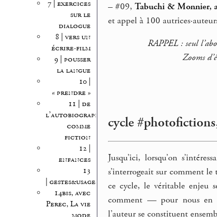
7 | exercices
–
#09,
Tabuchi & Monnier, a
sur le
et appel à 100 autrices·auteurs
dialogue
8 | vers un
RAPPEL : seul l’a
écrire-film
Zooms d’éc
9 | pousser
la langue
10 |
« prendre »
11 | de
l’autobiographie
cycle #photofictions
comme
fiction
12 |
Jusqu’ici, lorsqu’on s’intéres
enfances
13
s’interrogeait sur comment le 
| gestes&usages
ce cycle, le véritable enjeu
14bis, avec
comment — pour nous en lit
Perec, La vie
l’auteur se constituent ensemb
mode