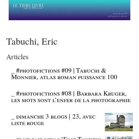
Tabuchi, Eric
Articles
_
#photofictions #09 | Tabuchi &
Monnier, atlas roman puissance 100
_
#photofictions #08 | Barbara Kruger,
les mots sont l’enfer de la photographie
_
dimanche 3 blogs | 23, avec
liste rouge
_
je ne sais rien d’Eric Tabuchi