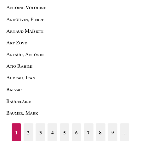
Antoine Volodine
Ardouvin, Pierre
Arnaud Maïsetti
Art Zoyd
Artaud, Antonin
Atiq Rahimi
Audeau, Jean
Balzac
Baudelaire
Baumer, Mark
1
2
3
4
5
6
7
8
9
…