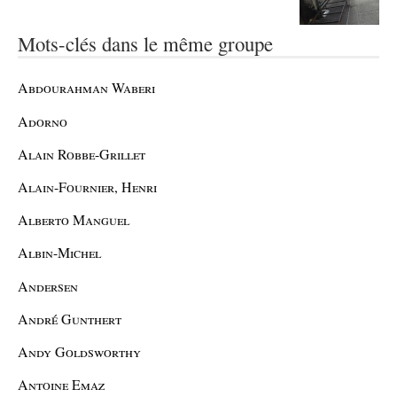
Mots-clés dans le même groupe
Abdourahman Waberi
Adorno
Alain Robbe-Grillet
Alain-Fournier, Henri
Alberto Manguel
Albin-Michel
Andersen
André Gunthert
Andy Goldsworthy
Antoine Emaz